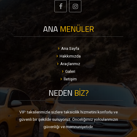
ANA
MENÜLER
Ana Sayfa
Hakkımızda
Araçlarımız
Galeri
İletişim
NEDEN
BİZ?
VIP taksilerimizle sizlere taksicilik hizmetini konforlu ve
güvenli bir şekilde sunuyoruz. Önceliğimiz yolcularımızın
güvenliği ve memnuniyetidir.