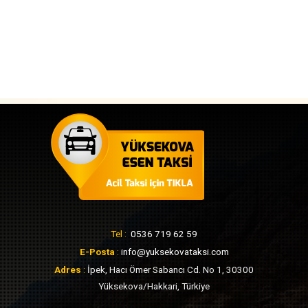
Tel :
0536 719 62 59
E-Posta
:
info@yuksekovataksi.com
Adres
:
İpek, Hacı Ömer Sabancı Cd. No 1, 30300
Yüksekova/Hakkari, Türkiye