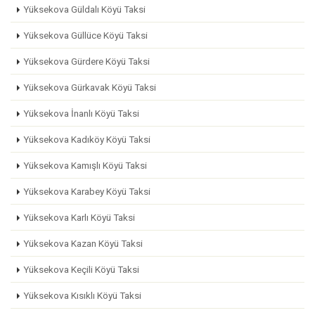
Yüksekova Güldalı Köyü Taksi
Yüksekova Güllüce Köyü Taksi
Yüksekova Gürdere Köyü Taksi
Yüksekova Gürkavak Köyü Taksi
Yüksekova İnanlı Köyü Taksi
Yüksekova Kadıköy Köyü Taksi
Yüksekova Kamışlı Köyü Taksi
Yüksekova Karabey Köyü Taksi
Yüksekova Karlı Köyü Taksi
Yüksekova Kazan Köyü Taksi
Yüksekova Keçili Köyü Taksi
Yüksekova Kısıklı Köyü Taksi