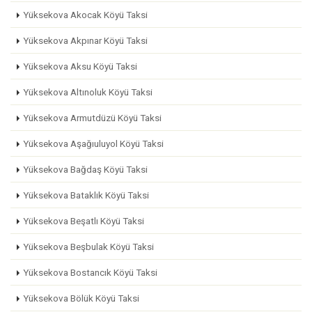
Yüksekova Akocak Köyü Taksi
Yüksekova Akpınar Köyü Taksi
Yüksekova Aksu Köyü Taksi
Yüksekova Altınoluk Köyü Taksi
Yüksekova Armutdüzü Köyü Taksi
Yüksekova Aşağıuluyol Köyü Taksi
Yüksekova Bağdaş Köyü Taksi
Yüksekova Bataklık Köyü Taksi
Yüksekova Beşatlı Köyü Taksi
Yüksekova Beşbulak Köyü Taksi
Yüksekova Bostancık Köyü Taksi
Yüksekova Bölük Köyü Taksi