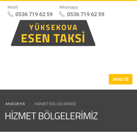
Mobil
Whatsapp
0536 719 62 59
0536 719 62 59
ANASAYFA
HIZMET BÖLGELERIMIZ
HIZMET BÖLGELERIMIZ