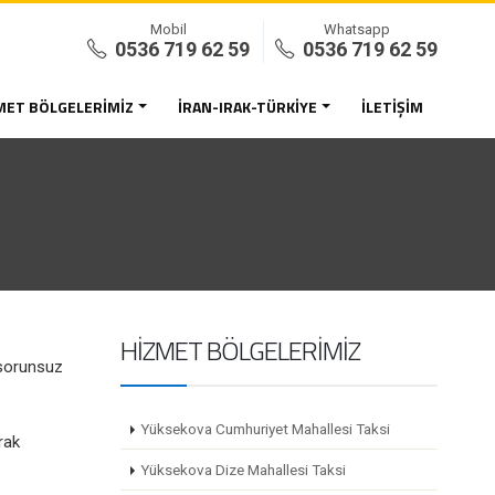
Mobil
Whatsapp
0536 719 62 59
0536 719 62 59
MET BÖLGELERIMIZ
İRAN-IRAK-TÜRKIYE
İLETIŞIM
HIZMET BÖLGELERIMIZ
 sorunsuz
Yüksekova Cumhuriyet Mahallesi Taksi
rak
Yüksekova Dize Mahallesi Taksi