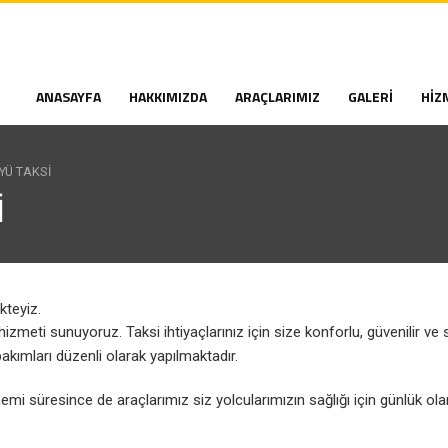
ANASAYFA
HAKKIMIZDA
ARAÇLARIMIZ
GALERI
HIZ
YÜ TAKSI
I
kteyiz.
izmeti sunuyoruz. Taksi ihtiyaçlarınız için size konforlu, güvenilir ve
akımları düzenli olarak yapılmaktadır.
 süresince de araçlarımız siz yolcularımızın sağlığı için günlük ola