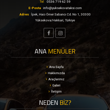
Tel :
0536 719 62 59
E-Posta
:
info@yuksekovataksi.com
Adres
:
İpek, Hacı Ömer Sabancı Cd. No 1, 30300
Yüksekova/Hakkari, Türkiye
ANA
MENÜLER
Ana Sayfa
Hakkımızda
Araçlarımız
Galeri
İletişim
NEDEN
BİZ?