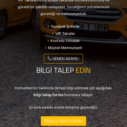
VIP taksilerimizle sizlere taksicilik hizmetini konforlu ve
güvenli bir şekilde sunuyoruz. Önceliğimiz yolcularımızın
güvenliği ve memnuniyetidir.
Tecrübeli Şoförler
VIP Taksiler
Konforlu Yolculuk
Müşteri Memnuniyeti
HEMEN ARAYIN !
BİLGİ TALEP
EDİN
Hizmetlerimiz hakkında detaylı bilgi edinmek için aşağıdaki
bilgi talep formu
butonuna tıklayın.
En kısa sürede sizinle iletişime geçeceğiz.
BİLGİ TALEP FORMU