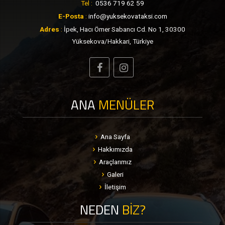
Tel :
0536 719 62 59
E-Posta
:
info@yuksekovataksi.com
Adres
:
İpek, Hacı Ömer Sabancı Cd. No 1, 30300
Yüksekova/Hakkari, Türkiye
ANA
MENÜLER
Ana Sayfa
Hakkımızda
Araçlarımız
Galeri
İletişim
NEDEN
BİZ?