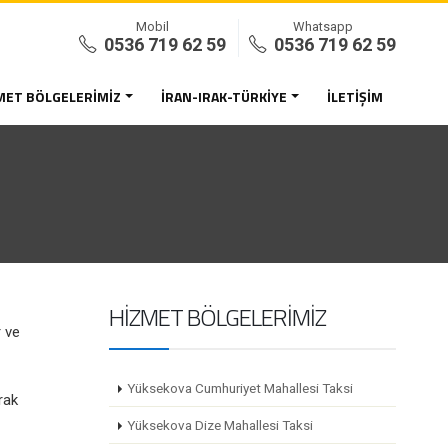
Mobil
Whatsapp
0536 719 62 59
0536 719 62 59
MET BÖLGELERIMIZ
İRAN-IRAK-TÜRKIYE
İLETIŞIM
HIZMET BÖLGELERIMIZ
r ve
Yüksekova Cumhuriyet Mahallesi Taksi
rak
Yüksekova Dize Mahallesi Taksi