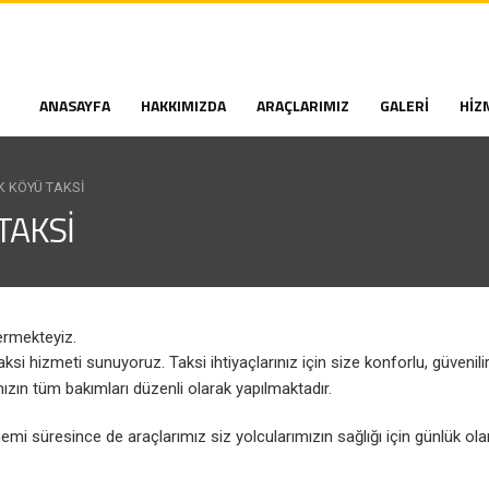
ANASAYFA
HAKKIMIZDA
ARAÇLARIMIZ
GALERI
HIZ
 KÖYÜ TAKSI
TAKSI
ermekteyiz.
si hizmeti sunuyoruz. Taksi ihtiyaçlarınız için size konforlu, güvenili
zın tüm bakımları düzenli olarak yapılmaktadır.
 süresince de araçlarımız siz yolcularımızın sağlığı için günlük ola