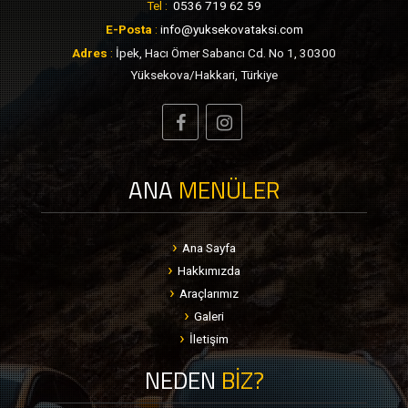
Tel :
0536 719 62 59
E-Posta
:
info@yuksekovataksi.com
Adres
:
İpek, Hacı Ömer Sabancı Cd. No 1, 30300
Yüksekova/Hakkari, Türkiye
ANA
MENÜLER
Ana Sayfa
Hakkımızda
Araçlarımız
Galeri
İletişim
NEDEN
BİZ?