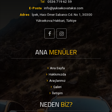
Tel :
0536 719 62 59
E-Posta
:
info@yuksekovataksi.com
Adres
:
İpek, Hacı Ömer Sabancı Cd. No 1, 30300
Yüksekova/Hakkari, Türkiye
ANA
MENÜLER
Ana Sayfa
Hakkımızda
Araçlarımız
Galeri
İletişim
NEDEN
BİZ?