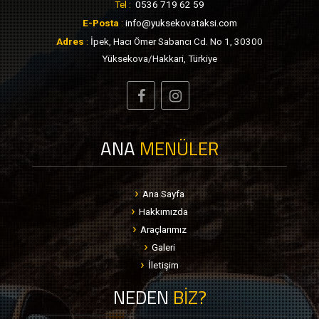
Tel :
0536 719 62 59
E-Posta
:
info@yuksekovataksi.com
Adres
:
İpek, Hacı Ömer Sabancı Cd. No 1, 30300
Yüksekova/Hakkari, Türkiye
ANA
MENÜLER
Ana Sayfa
Hakkımızda
Araçlarımız
Galeri
İletişim
NEDEN
BİZ?